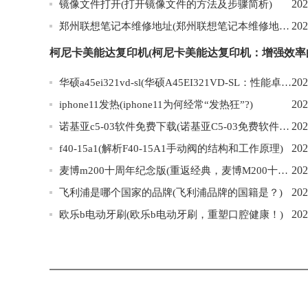
202
镜像文件打开(打开镜像文件的方法及步骤简析)
202
郑州联想笔记本维修地址(郑州联想笔记本维修地址查询及服务信息汇总)
202
华硕a45ei321vd-sl(华硕A45EI321VD-SL：性能卓越的高性价比笔记本电脑)
202
iphone11发热(iphone11为何经常“发热狂”?)
202
诺基亚c5-03软件免费下载(诺基亚C5-03免费软件下载，种类丰富，快速安全！)
202
f40-15a1(解析F40-15A1手动阀的结构和工作原理)
202
麦博m200十周年纪念版(重返经典，麦博M200十周年纪念版掀起音乐革命！)
202
飞利浦是哪个国家的品牌(飞利浦品牌的国籍是？)
202
欧乐b电动牙刷(欧乐b电动牙刷，重塑口腔健康！)