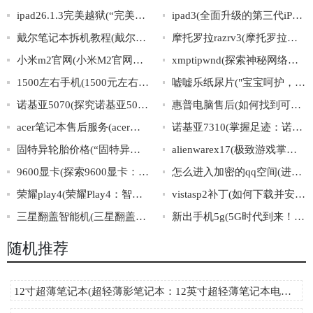
ipad26.1.3完美越狱(“完美越狱教程：iPad26.1.3轻松越狱”)
ipad3(全面升级的第三代iPad)
戴尔笔记本拆机教程(戴尔笔记本详细拆机操作指南)
摩托罗拉razrv3(摩托罗拉经典智能机：RAZRV3)
小米m2官网(小米M2官网最新资讯及购买指南)
xmptipwnd(探索神秘网络岛屿“xmptipwnd”的秘密世界)
1500左右手机(1500元左右的手机推荐及选购攻略，最新列表必看！)
嘘嘘乐纸尿片("宝宝呵护，选择嘘嘘乐纸尿片，给宝宝最舒适的呵护！")
诺基亚5070(探究诺基亚5070：功能与特点解析)
惠普电脑售后(如何找到可信赖的惠普电脑售后服务？)
acer笔记本售后服务(acer笔记本售后服务：专业解决您的问题)
诺基亚7310(掌握足迹：诺基亚7310的历史、特点与演变)
固特异轮胎价格(“固特异轮胎价格”大揭秘，你真的了解吗？)
alienwarex17(极致游戏掌控力，全面解析AlienwareX17！)
9600显卡(探索9600显卡：性能与应用详解)
怎么进入加密的qq空间(进入加密的QQ空间方法大全)
荣耀play4(荣耀Play4：智能AI芯片+超感光四摄，全面屏续航新飞跃！)
vistasp2补丁(如何下载并安装VistaSP2补丁？)
三星翻盖智能机(三星翻盖智能机：传承经典，再次焕发风采)
新出手机5g(5G时代到来！全新智能手机横空出世！)
随机推荐
12寸超薄笔记本(超轻薄影笔记本：12英寸超轻薄笔记本电脑推荐)