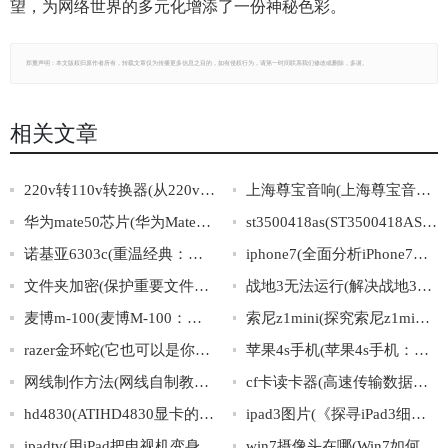
望，为网络世界的多元化增添了一份神秘色彩。
郑重声明：本文版权归原作者所有，转载文章仅为传播更多信息之目的，如有侵权行为，请第一时间联系我们修改或删除，多谢。
相关文章
220v转110v转换器(从220v到110v，使用转换器让电力更安全稳定)
上海尊宝音响(上海尊宝音响：打造专业高品质音响！)
华为mate50芯片(华为Mate50芯片曝光：全新升级惊艳亮相！)
st3500418as(ST3500418AS硬盘规格及购买指南)
诺基亚6303c(重温经典：诺基亚6303c再现传奇)
iphone7(全面分析iPhone7，了解其功能与特色)
文件夹加密(保护重要文件，轻松加密文件夹)
战地3无法运行(解决战地3无法启动问题的有效方法)
麦博m-100(麦博M-100：领跑无线耳机市场的新冠军)
索尼z1mini(探究索尼z1mini的规格与优势)
razer金环蛇(它也可以是你的一份信仰：Razer金环蛇)
苹果4s手机(苹果4s手机：性能优越，多功能应用，值得信赖)
网线制作方法(网线自制教程：打造稳定高速的家庭网络)
cf卡读卡器(高速传输数据，又小又便携——CF卡读卡器)
hd4830(ATIHD4830显卡的参数、性能及评测分析)
ipad3图片(《探寻iPad3细节，多角度观看高清实拍图片》)
ipadtv(用iPad把电视机变身，畅享更大屏幕体验)
win7摄像头在哪(Win7如何查找并启用摄像头)