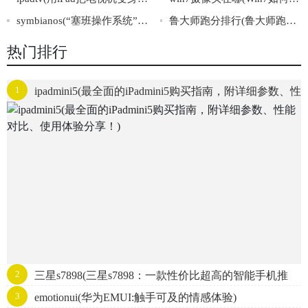
symbianos(“塞班操作系统”：电子科技界瑰宝)
鲁大师跑分排行(鲁大师跑分排行榜:测试全球智能手机性能排名)
热门排行
1
ipadmini5(最全面的iPadmini5购买指南，附详细参数、性
能对比、使用体验分享！)
2
三星s7898(三星s7898：一款性价比超高的智能手机推
3
emotionui(华为EMUI:触手可及的情感体验)
荐)