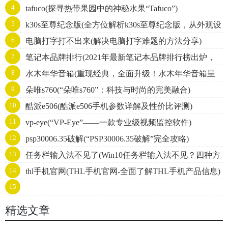
4
tafuco(探寻热带果园中的神秘水果“Tafuco”)
5
k30s至尊纪念版(全方位解析k30s至尊纪念版，从外观设
6
电脑打字打不出来(解决电脑打字难题的方法分享)
计到性能评测全面呈现)
7
笔记本品牌排行(2021年最新笔记本品牌排行榜出炉，
8
水木年华音箱(重现经典，全面升级！水木年华音箱呈
你的选择是否与榜单一致？)
9
朵唯s760(“朵唯s760”：科技与时尚的完美融合)
现震撼视听新境界！)
10
酷派e506(酷派e506手机参数详解及性价比评测)
11
vp-eye(“VP-Eye”——一款专业级视频监控软件)
12
psp30006.35破解(“PSP30006.35破解”完全攻略)
13
任务栏输入法不见了(Win10任务栏输入法不见？四种方
14
thl手机官网(THL手机官网-全面了解THL手机产品信息)
法轻松解决！)
15
gmailoutlook("GmailandOutlook:AComprehensiveComparison")
精选文章