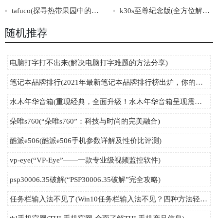
tafuco(探寻热带果园中的神秘水果“Tafuco”)
k30s至尊纪念版(全方位解析k30s至尊纪念版，从外观设计到性能评测全面呈现)
随机推荐
电脑打字打不出来(解决电脑打字难题的方法分享)
笔记本品牌排行(2021年最新笔记本品牌排行榜出炉，你的选择是否与榜单一致？)
水木年华音箱(重现经典，全面升级！水木年华音箱呈现震撼视听新境界！)
朵唯s760(“朵唯s760”：科技与时尚的完美融合)
酷派e506(酷派e506手机参数详解及性价比评测)
vp-eye(“VP-Eye”——一款专业级视频监控软件)
psp30006.35破解(“PSP30006.35破解”完全攻略)
任务栏输入法不见了(Win10任务栏输入法不见？四种方法轻松解决！)