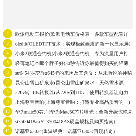
2
欧派电动车报价(欧派电动车价格表，多款车型配置详
3
oledtft(OLEDTFT技术：实现极致画质的新一代显示屏)
解！)
4
小米2联通合约机(小米2联通合约机：专为流量用户打
5
轻薄笔记本哪个牌子好(30秒告诉你最值得购买的轻薄
造的极速畅享套餐)
6
str6454(探究“str6454”的来历及其含义：从未听说的神秘
笔记本品牌)
7
昆仑山雪山矿泉水(昆仑山雪山矿泉水：天然雪水源，
字符背后的故事)
8
220v转110v转换器(从220v到110v，使用转换器让电力
一滴纯净，健康滋养您的生活。)
9
上海尊宝音响(上海尊宝音响：打造专业高品质音响！)
更安全稳定)
10
华为mate50芯片(华为Mate50芯片曝光：全新升级惊艳亮
11
st3500418as(ST3500418AS硬盘规格及购买指南)
相！)
12
诺基亚6303c(重温经典：诺基亚6303c再现传奇)