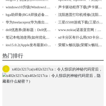
windows10升级(Windows10升级攻略：零基础上手，轻松升级！)
声卡驱动程序下载(声卡驱动下载：全攻略汇总！)
bga助焊膏(BGA焊接必备：助焊膏使用指南)
沈阳惠普打印机维修(沈阳惠普打印机维修服务，专业快捷，值得信赖)
华为freelacepro(华为推出最新款FreelacePro耳机)
三星i5508游戏下载(三星i5508游戏下载大全推荐)
dell优惠券(新标题：Dell优惠券火热抢购，赶紧获取秒杀电脑好价！)
www.nokia(诺基亚官网：探寻手机科技的未来之路)
笔记本电池使用(如何优化笔记本电池使用，延长电池寿命)
sd卡分区有什么用(SD卡分区的作用及意义)
ios15.0.2(Apple发布最新iOS15.0.2系统，修复多项漏洞提升用户体验)
荣耀3c畅玩版(荣耀3c畅玩版手机详解及使用技巧)
热门排行
1
x402e3217ca(x402e3217ca：令人惊叹的神秘代码背后，
隐藏着什么秘密？)