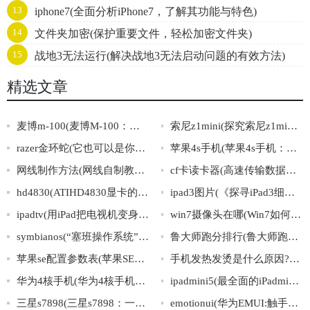
13
iphone7(全面分析iPhone7，了解其功能与特色)
14
文件夹加密(保护重要文件，轻松加密文件夹)
15
战地3无法运行(解决战地3无法启动问题的有效方法)
精选文章
麦博m-100(麦博M-100：领跑无线耳机市场的新冠军)
索尼z1mini(探究索尼z1mini的规格与优势)
razer金环蛇(它也可以是你的一份信仰：Razer金环蛇)
苹果4s手机(苹果4s手机：性能优越，多功能应用，值得信赖)
网线制作方法(网线自制教程：打造稳定高速的家庭网络)
cf卡读卡器(高速传输数据，又小又便携——CF卡读卡器)
hd4830(ATIHD4830显卡的参数、性能及评测分析)
ipad3图片(《探寻iPad3细节，多角度观看高清实拍图片》)
ipadtv(用iPad把电视机变身，畅享更大屏幕体验)
win7摄像头在哪(Win7如何查找并启用摄像头)
symbianos(“塞班操作系统”：电子科技界瑰宝)
鲁大师跑分排行(鲁大师跑分排行榜:测试全球智能手机性能排名)
苹果se配置参数表(苹果SE详细配置参数大全分享)
手机发热发烫是什么原因?怎么解决呢?(手机发热解决方法，省电省心安心！)
华为4核手机(华为4核手机——轻盈快速畅享流畅体验)
ipadmini5(最全面的iPadmini5购买指南，附详细参数、性能对比、使用体验分享！)
三星s7898(三星s7898：一款性价比超高的智能手机推荐)
emotionui(华为EMUI:触手可及的情感体验)