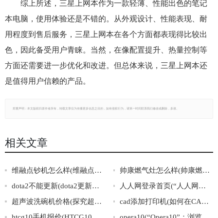
综上所述，三星上网本作为一款轻薄、性能出色的笔记
本电脑，使用体验还是不错的。从外观设计、性能表现、耐
用程度到售后服务，三星上网本在各个方面都表现得比较出
色，因此备受用户青睐。当然，在像配置提升、热量控制等
方面还需要进一步优化和改进。但总体来说，三星上网本还
是值得用户信赖的产品。
郑重声明：本文版权归原作者所有，转载文章仅为传播更多信息之目的，如有侵权行为，请第一时间联系我们修改或删除，多谢。
相关文章
维融点钞机怎么样(维融点钞机表现如何？)
帅康燃气灶怎么样(帅康燃气灶使用效果如何？)
dota2不能更新(dota2更新失败怎么办？)
人人网登录首页(“人人网登录首页”全方位讲解，快速掌握登录技巧)
超声波洗碗机价格(探究超声波洗碗机价格：品牌大全、购买注意事项一网打尽)
cad添加打印机(如何在CAD中添加打印机)
htcg10手机报价(HTCG10手机报价大全及最新价格)
opera10(“Opera10”：浏览器领域革新的代表)