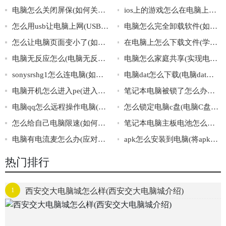
电脑怎么关闭屏保(如何关闭电脑屏保)
ios上的游戏怎么在电脑上玩(电脑能否运行ios上的游戏)
怎么用usb让电脑上网(USB连接电脑)
电脑怎么完全卸载软件(如何彻底删除电脑上的软件)
怎么让电脑页面变小了(如何缩小电脑页面)
在电脑上怎么下载文件(学会使用电脑下载文件)
电脑无反应怎么(电脑无反应解决方法)
电脑怎么家庭共享(实现电脑家庭共享的方法)
sonysrshg1怎么连电脑(如何正确连接sonysrshg1和电脑)
电脑dat怎么下载(电脑dat文件下载方法)
电脑开机怎么进入pe(进入pe的方法)
笔记本电脑被锁了怎么办啊(笔记本电脑被锁了的解决方法)
电脑qq怎么远程操作电脑(学会电脑QQ远程操作电脑)
怎么锁定电脑c盘(电脑C盘锁定方法)
怎么给自己电脑限速(如何将电脑速度限制在一个安全的范围内)
笔记本电脑主板电池怎么换(换笔记本电脑主板电池的注意事项)
电脑有电流麦怎么办(应对电脑电流麦的几种方法)
apk怎么安装到电脑(将apk安装到电脑的步骤)
热门排行
1
西安交大电脑城怎么样(西安交大电脑城介绍)