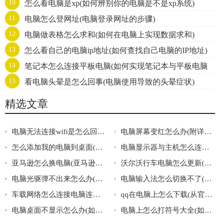
10
怎么看电脑是xp(如何辨别你的电脑是不是xp系统)
11
电脑怎么登网址(电脑登录网址的步骤)
12
电脑做表格怎么求和(如何在电脑上实现数据求和)
13
怎么看自己的电脑ip地址(如何查找自己电脑的IP地址)
14
笔记本怎么连接平板电脑(如何实现笔记本与平板电脑
15
看电脑头晕是怎么回事(电脑使用导致的头晕症状)
无缝连接)
精选文章
电脑无法连接wifi是怎么回事啊(电脑无法连接wifi的常见原因)
电脑屏幕变红怎么办(附详细介绍)
怎么添加我的电脑到桌面(添加我的电脑到桌面)
电脑显示器与主机怎么连接(连接电脑显示器和主机的方法介绍)
亚马逊怎么换电脑(亚马逊换电脑步骤)
沃尔沃行车电脑怎么更新(如何更新沃尔沃行车电脑)
电脑光驱弹不出来怎么办(解决电脑光驱弹不出来的方法)
电脑输入法怎么切换不了(解决电脑输入法无法切换问题的方法)
车载网络怎么连接电脑连接(如何让车载网络连接电脑)
qq在电脑上怎么下载(从官网下载qq的好处)
电脑桌面不显示怎么办(如何处理电脑桌面无法正常显示的情况)
电脑上怎么打符号大全(如何在电脑上打各种符号)