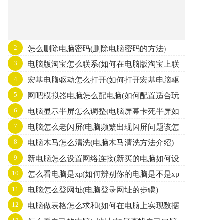
2
怎么删除电脑密码(删除电脑密码的方法)
3
电脑版淘宝怎么联系(如何在电脑版淘宝上联
4
宏基电脑驱动怎么打开(如何打开宏基电脑驱
系卖家)
5
网吧模拟器电脑怎么配电脑(如何配置适合玩
动程序)
6
电脑显示半屏怎么调整(电脑屏幕卡死半屏如
网吧模拟器的电脑)
7
电脑怎么老闪屏(电脑频繁出现闪屏问题该怎
何解决)
8
电脑木马怎么清洗(电脑木马清洗方法介绍)
么解决)
9
新电脑怎么设置网络连接(新买的电脑如何设
10
怎么看电脑是xp(如何辨别你的电脑是不是xp
置上网)
11
电脑怎么登网址(电脑登录网址的步骤)
系统)
12
电脑做表格怎么求和(如何在电脑上实现数据