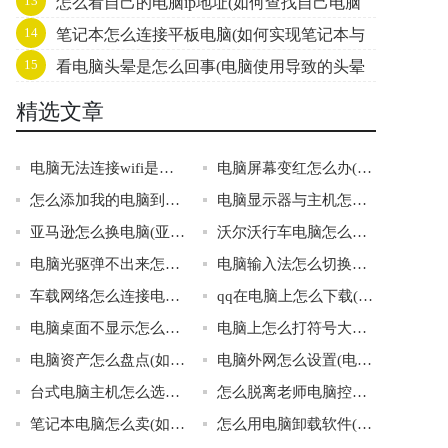
13
怎么看自己的电脑ip地址(如何查找自己电脑
求和)
14
笔记本怎么连接平板电脑(如何实现笔记本与
的IP地址)
15
看电脑头晕是怎么回事(电脑使用导致的头晕
平板电脑无缝连接)
症状)
精选文章
电脑无法连接wifi是怎么回事啊(电脑无法连接wifi的常见原因)
电脑屏幕变红怎么办(附详细介绍)
怎么添加我的电脑到桌面(添加我的电脑到桌面)
电脑显示器与主机怎么连接(连接电脑显示器和主机的方法介绍)
亚马逊怎么换电脑(亚马逊换电脑步骤)
沃尔沃行车电脑怎么更新(如何更新沃尔沃行车电脑)
电脑光驱弹不出来怎么办(解决电脑光驱弹不出来的方法)
电脑输入法怎么切换不了(解决电脑输入法无法切换问题的方法)
车载网络怎么连接电脑连接(如何让车载网络连接电脑)
qq在电脑上怎么下载(从官网下载qq的好处)
电脑桌面不显示怎么办(如何处理电脑桌面无法正常显示的情况)
电脑上怎么打符号大全(如何在电脑上打各种符号)
电脑资产怎么盘点(如何进行电脑资产盘点)
电脑外网怎么设置(电脑外网的设置方法)
台式电脑主机怎么选择(台式电脑主机的选购指南)
怎么脱离老师电脑控制(脱离老师电脑控制的方法)
笔记本电脑怎么卖(如何成功卖掉自己的笔记本电脑)
怎么用电脑卸载软件(电脑卸载软件的方法)