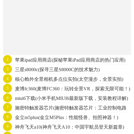
2
苹果ipad应用商店(探秘苹果iPad应用商店的热门应用)
3
三星s8000c(探寻三星S8000C的技术魅力)
4
核心舱外全景相机多点位实拍(太空漫步，全景实拍)
5
麦博fc360(麦博FC360：玩转全景VR，探索无限可能！)
6
miui6下载(小米手机MIUI6最新版下载，安装教程详解)
7
施密特触发器芯片(施密特触发器芯片：工业控制电路
8
金立m5plus(金立M5Plus：性能怪兽、拍照神器！)
的重要元件)
9
神舟飞天a10(神舟飞天A10：中国宇航员登天新篇章)