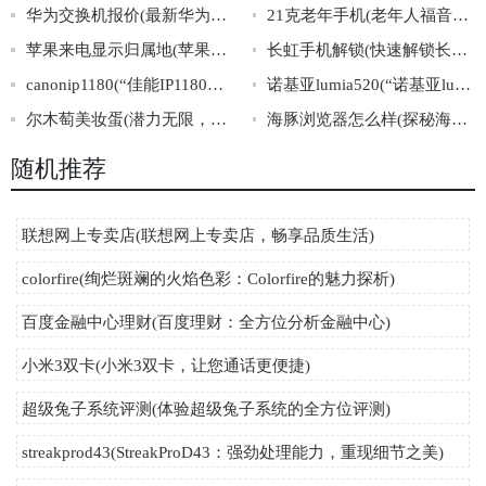
华为交换机报价(最新华为交换机价格大揭秘，实时更新！)
21克老年手机(老年人福音，轻松掌握科技|21克老年手机)
苹果来电显示归属地(苹果来电归属地查询利器，轻松识别陌生号码！)
长虹手机解锁(快速解锁长虹手机，教你一招轻松搞定)
canonip1180(“佳能IP1180打印机详解及使用指南”)
诺基亚lumia520(“诺基亚lumia520”手机优缺点解析)
尔木萄美妆蛋(潜力无限，超乎想象：尔木萄美妆蛋五大使用技巧！)
海豚浏览器怎么样(探秘海豚浏览器：使用体验及核心功能解析)
随机推荐
联想网上专卖店(联想网上专卖店，畅享品质生活)
colorfire(绚烂斑斓的火焰色彩：Colorfire的魅力探析)
百度金融中心理财(百度理财：全方位分析金融中心)
小米3双卡(小米3双卡，让您通话更便捷)
超级兔子系统评测(体验超级兔子系统的全方位评测)
streakprod43(StreakProD43：强劲处理能力，重现细节之美)