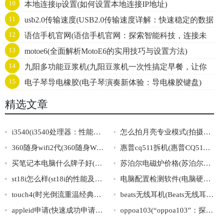
10
本地连接ip设置(如何设置本地连接IP地址)
11
usb2.0传输速度(USB2.0传输速度详解：快速稳定的数据
12
语信手机官网(语信手机官网：探索智能科技，连接未
传输方案！)
13
motoe6(全面解析MotoE6的实用技巧与设置方法)
来通讯！)
14
九阳多功能豆浆机(九阳豆浆机一次性搞定早餐，让你
15
电子琴导电橡胶(电子琴演奏新体验：导电橡胶键盘)
的健康生活更简单！)
精选文章
i3540(i3540处理器：性能高效，受欢迎的旧款芯片！)
怎么拍月亮专业模式(拍摄月亮的专业模式教程，快速上手！)
360随身wifi2代(360随身WiFi2代：1秒连网，让网络畅通无阻！)
惠普cq511拆机(惠普CQ511笔记本拆机详解)
买笔记本电脑什么牌子好(如何选择可靠的笔记本电脑品牌？)
苏泊尔电磁炉价格(苏泊尔电磁炉价格大全及推荐)
st18i怎么样(st18i的性能及使用体验简析)
电脑配置检测软件(电脑硬件配置检测工具推荐)
touch4(时光倒流重温经典，感受iPodtouch4岁月的温暖)
beats无线耳机(Beats无线耳机：时尚音质双重保障)
appleid申请(快速成功申请AppleID的步骤与要点汇总)
oppoa103(“oppoa103”：探寻OPPOA系列的最新力作！)