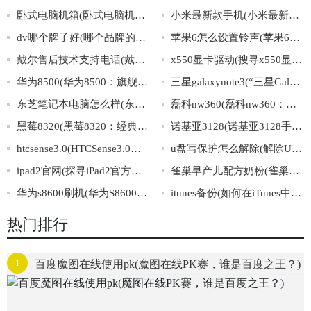
卧式电脑机箱(卧式电脑机箱：优化你的桌面空间)
小米最新款手机(小米最新款手机：高性能双模5G，更快、更稳、更劲爆！)
dv哪个牌子好(哪个品牌的DV相机性价比最高？)
苹果6怎么设置铃声(苹果6如何设置自定义铃声？)
戴尔售后技术支持电话(戴尔售后技术支持电话，全球联络中心，快速响应，客户满意保障。)
x550显卡驱动(搜寻x550显卡的最新驱动)
华为8500(华为8500：旗舰手机的经典之作)
三星galaxynote3(“三星GalaxyNote3”：一款深受欢迎的智能手机)
东芝笔记本电脑怎么样(东芝笔记本电脑的评价和推荐)
磊科nw360(磊科nw360：网络安全卫士)
黑莓8320(黑莓8320：经典QWERTY键盘手机的始祖)
诺基亚3128(诺基亚3128手机介绍及使用指南)
htcsense3.0(HTCSense3.0：手机界的革命性进展)
u盘写保护怎么解除(解除U盘写保护方法大全)
ipad2官网(探寻iPad2官方网站，尽享无限科技魅力)
雀巢早产儿配方奶粉(雀巢早产儿配方奶粉：专为宝宝健康呵护的选择)
华为s8600刷机(华为S8600刷机教程详解)
itunes备份(如何在iTunes中进行完整备份？)
热门排行
1
百度魔图在线使用pk(魔图在线PK赛，谁是百度之王？)