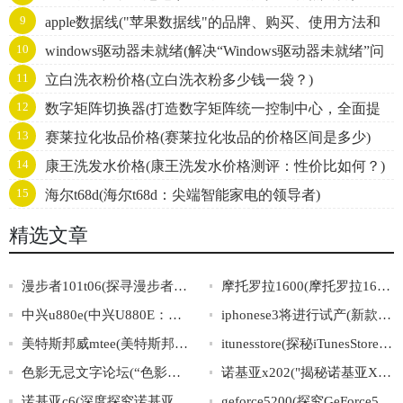
9
apple数据线("苹果数据线"的品牌、购买、使用方法和
10
windows驱动器未就绪(解决“Windows驱动器未就绪”问
维护小结)
11
立白洗衣粉价格(立白洗衣粉多少钱一袋？)
题的方法汇总)
12
数字矩阵切换器(打造数字矩阵统一控制中心，全面提
13
赛莱拉化妆品价格(赛莱拉化妆品的价格区间是多少)
升智能设备管理效率)
14
康王洗发水价格(康王洗发水价格测评：性价比如何？)
15
海尔t68d(海尔t68d：尖端智能家电的领导者)
精选文章
漫步者101t06(探寻漫步者101t06——你必须知道的这款智能音箱的秘密)
摩托罗拉1600(摩托罗拉1600：通信技术领域的创新巅峰)
中兴u880e(中兴U880E：一款实用性能出众的智能手机)
iphonese3将进行试产(新款iPhoneSE3即将进入试产阶段)
美特斯邦威mtee(美特斯邦威mtee：时尚经典品牌，带你领略不一样的时尚魅力)
itunesstore(探秘iTunesStore：数字音乐与影视的完美结合)
色影无忌文字论坛(“色影无忌文字论坛”：摄影，生活，热爱，分享。)
诺基亚x202("揭秘诺基亚X202：回归金属外壳、强音质助力沉浸式音乐体验")
诺基亚c6(深度探究诺基亚C6：功能、性能、用户评价汇总)
geforce5200(探究GeForce5200显卡的技术特点与应用领域)