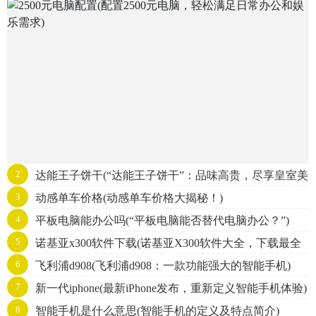
和娱乐需求)
2
达能王子饼干(“达能王子饼干”：品味高贵，尽享皇室美
3
动感单车价格(动感单车价格大揭秘！)
味)
4
平板电脑能办公吗(“平板电脑能否替代电脑办公？”)
5
诺基亚x300软件下载(诺基亚X300软件大全，下载最全
6
飞利浦d908(飞利浦d908：一款功能强大的智能手机)
面的X300应用程序)
7
新一代iphone(最新iPhone发布，重新定义智能手机体验)
8
智能手机是什么意思(智能手机的定义及特点简介)