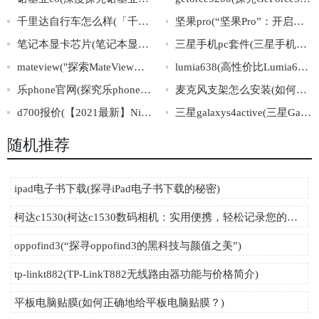
千里达自行车怎么样(「千里达自行车」的品牌口碑如何？)
坚果pro(“坚果Pro”：开启全新智能世界)
笔记本显卡芯片(笔记本显卡芯片全面解析)
三星手机pc套件(三星手机PC套件，让你的办公更高效)
mateview("探索MateView：华为最新高端显示器的一站式解析")
lumia638(高性价比Lumia638详细评测)
乐phone官网(探究乐phone官网：产品、活动、服务一网打尽)
麦克风支架怎么安装(如何正确安装麦克风支架)
d700报价(【2021最新】NikonD700相机价格查询及评测)
三星galaxys4active(三星GalaxyS4Active：防水防尘，双高清主摄，带你领略极致科技之精华)
随机推荐
ipad电子书下载(探寻iPad电子书下载的秘密)
柯达c1530(柯达c1530数码相机：实用便携，轻松记录您的美好瞬间)
oppofind3(“探寻oppofind3的黑科技与颜值之美”)
tp-linkt882(TP-LinkT882无线路由器功能与价格简介)
平板电脑贴膜(如何正确地给平板电脑贴膜？)