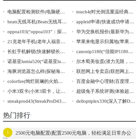
电脑配置检测软件(电脑硬件配置检测工具推荐)
touch4(时光倒流重温经典，感受iPodtouch4岁月的温暖)
beats无线耳机(Beats无线耳机：时尚音质双重保障)
appleid申请(快速成功申请AppleID的步骤与要点汇总)
oppoa103(“oppoa103”：探寻OPPOA系列的最新力作！)
华为交换机报价(最新华为交换机价格大揭秘，实时更新！)
21克老年手机(老年人福音，轻松掌握科技|21克老年手机)
苹果来电显示归属地(苹果来电归属地查询利器，轻松识别陌生号码！)
长虹手机解锁(快速解锁长虹手机，教你一招轻松搞定)
canonip1180(“佳能IP1180打印机详解及使用指南”)
诺基亚lumia520(“诺基亚lumia520”手机优缺点解析)
尔木萄美妆蛋(潜力无限，超乎想象：尔木萄美妆蛋五大使用技巧！)
海豚浏览器怎么样(探秘海豚浏览器：使用体验及核心功能解析)
联想网上专卖店(联想网上专卖店，畅享品质生活)
colorfire(绚烂斑斓的火焰色彩：Colorfire的魅力探析)
百度金融中心理财(百度理财：全方位分析金融中心)
小米3双卡(小米3双卡，让您通话更便捷)
超级兔子系统评测(体验超级兔子系统的全方位评测)
streakprod43(StreakProD43：强劲处理能力，重现细节之美)
delloptiplex330(深入了解DellOptiplex330计算机：规格，功能和性能简介)
热门排行
1
2500元电脑配置(配置2500元电脑，轻松满足日常办公